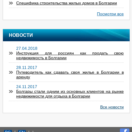
Специфика строительства жилых домов в Болгарии
- фитнес центр;
- парикмахерская и косметический салон;
Посмотри все
- интернет зал;
- магазины;
- круглосуточная охрана;
- Парковочная стоянка /подземная и места для парковки на
НОВОСТИ
открытом/;
- детский бассейн и площадка
Комплекс завершен и сдан в эксплуатацию.
27.04.2018
Инструкция для россиян как продать свою
недвижимость в Болгарии
28.11.2017
Путеводитель как сдавать своя жилье в Болгарии в
аренду
24.11.2017
Болгары стали одним из основных клиентов на рынке
недвижимости для отдыха в Болгарии
Все новости