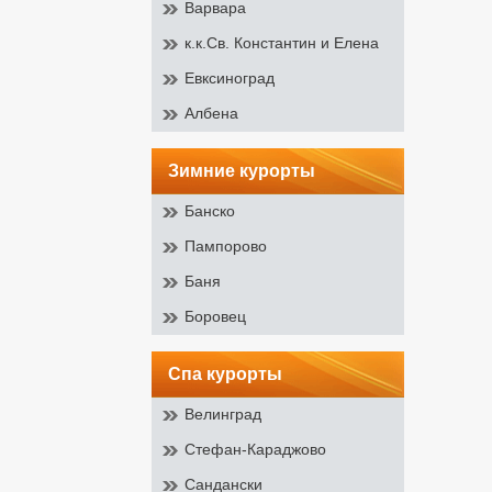
Варвара
к.к.Св. Константин и Елена
Евксиноград
Албена
зимние курорты
Банско
Пампорово
Баня
Боровец
спа курорты
Велинград
Стефан-Караджово
Сандански