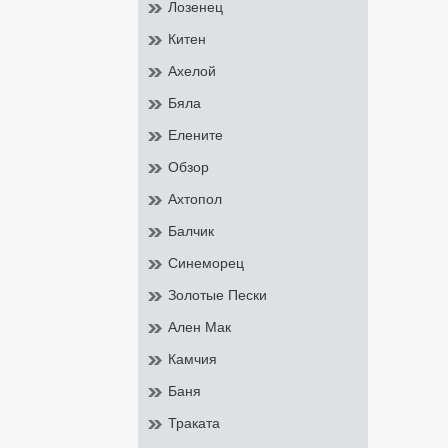
Лозенец
Китен
Ахелой
Бяла
Елените
Обзор
Ахтопол
Балчик
Синеморец
Золотые Пески
Ален Мак
Камчия
Баня
Траката