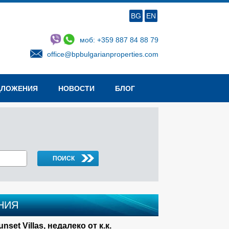
BG
EN
моб: +359 887 84 88 79
office@bpbulgarianproperties.com
ДЛОЖЕНИЯ
НОВОСТИ
БЛОГ
НИЯ
et Villas, недалеко от к.к.