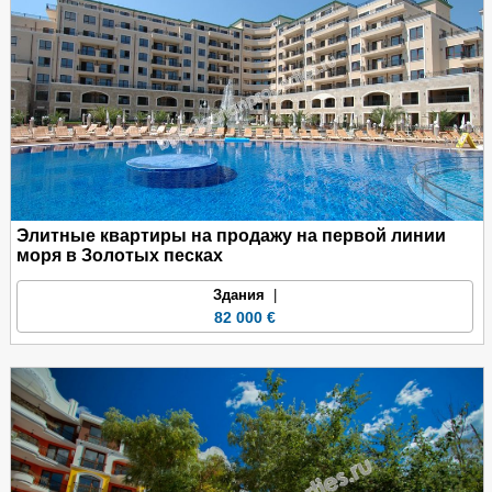
50%- при подписании предварительнага договора
30%- до 3 месяцев
20%- до 6 месяцев
Вариант 2:
100% оплаты
до 1 месяца- 3 % скидки
Элитные квартиры на продажу на первой линии
моря в Золотых песках
Здания
|
82 000 €