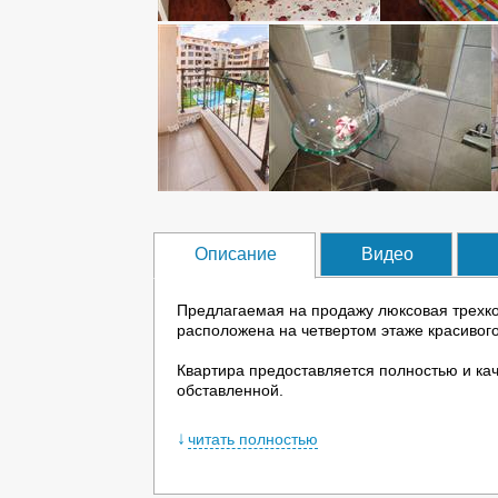
Описание
Видео
Предлагаемая на продажу люксовая трехко
расположена на четвертом этаже красивого
Квартира предоставляется полностью и кач
обставленной.
Просторная трехкомнатная квартира предл
читать полностью
виде с мебелью высокого качества.
В квартире: кухня, оснашенная посудомойк