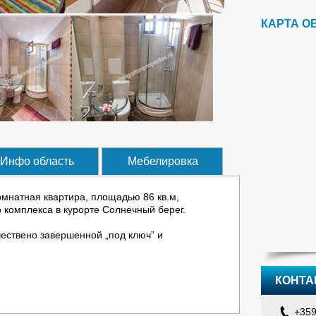
КАРТА О
Инфо область
Мебелировка
мнатная квартира, площадью 86 кв.м,
 комплекса в курорте Солнечный берег.
ествено завершенной „под ключ” и
агается на продажу в полностью завершенном
КОНТА
ой, духовкой, плитой, вытяжкой, большим
+359