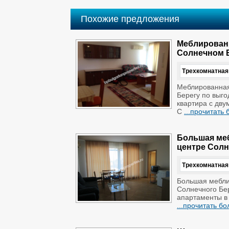
обеденним столом.
В зале разположен раздвижной диван, теле
Похожие предложения
Спальни просторные, оснашенная кроват
Ванная комната решена в красивом стиле,
Меблированн
Квартира подходит для круглогодичного п
Солнечном Б
Удобства комплекса:
Трехкомнатная
· Продуктовый магазин
Меблированная
· Ресторан
Берегу по выго
· Охрана
квартира с дв
· Бассейн
С
...прочитать
· Детский бассейн
· Лифт
· Рынок (рядом)
Большая меб
· Автобусная остановка (200 м)
центре Солн
Годовое обслуживание - 400 евро
Трехкомнатная
Большая мебли
Солнечного Бе
апартаменты в
...прочитать б