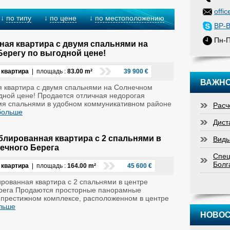
offi
визор.
по типу
по цене
по местоположению
ьями, большими шкафами.
BP-B
 обставленная душвой кабиной.
Пн-П
ая квартира с двумя спальнями на
роживания
и сдачи в аренду.
ерегу по выгодной цене!
 квартира
| площадь :
83.00 m²
39 900 €
ВАЖНО
 квартира с двумя спальнями на Солнечном
дной цене! Продается отличная недорогая
умя спальнями в удобном коммуникативном районе
Расч
 больше
Дист
лированная квартира с 2 спальнями в
Виды
ечного Берега
Спе
Болг
 квартира
| площадь :
164.00 m²
45 600 €
рованная квартира с 2 спальнями в центре
рега Продаются просторные панорамные
 престижном комплексе, расположенном в центре
ольше
НОВО