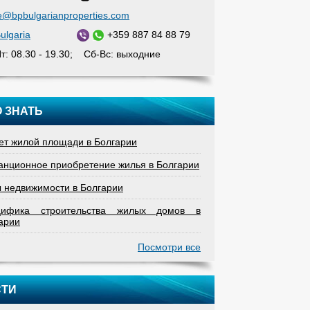
ce@bpbulgarianproperties.com
ulgaria
+359 887 84 88 79
т: 08.30 - 19.30; Сб-Вс: выходние
 ЗНАТЬ
ет жилой площади в Болгарии
анционное приобретение жилья в Болгарии
 недвижимости в Болгарии
цифика строительства жилых домов в
арии
Посмотри все
СТИ