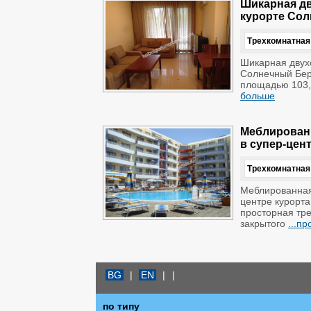
Шикарная дв
курорте Сол
Трехкомнатная
Шикарная двухс
Солнечный Бер
площадью 103,0
больше
Меблированн
в супер-цен
Трехкомнатная
Меблированная
центре курорт
просторная тре
закрытого
...п
BG
|
EN
|
|
по типу