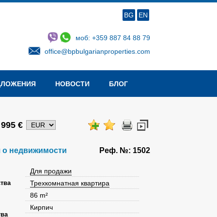
BG
EN
моб: +359 887 84 88 79
office@bpbulgarianproperties.com
ДЛОЖЕНИЯ
НОВОСТИ
БЛОГ
 995 €
 о недвижимости
Реф. №: 1502
Для продажи
тва
Трехкомнатная квартира
86 m²
Кирпич
тва