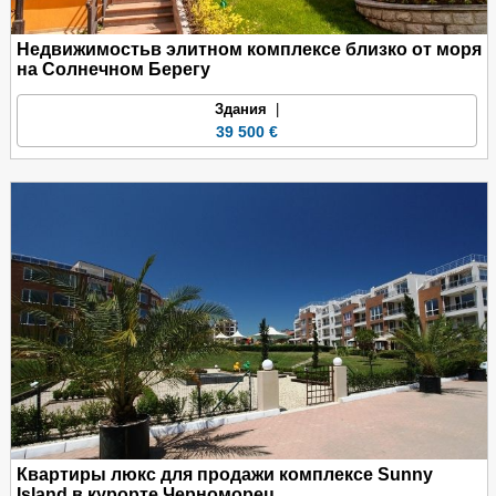
интернет-услуги
автомобили в аренду
офис турагенства
Недвижимостьв элитном комплексе близко от моря
Wi-Fi/беспроводной Интернет
на Солнечном Берегу
бесплатный Wi-Fi Интернет-доступ
Годовая такса обслуживания общих частей: 12 Е/м2
Здания
|
39 500 €
Схема оплаты
: Такса на бровирование- 2000 Е
30%- при подписании Предварительного договора
Остальная сумма- индивидуальные схемы рассроченной
оплаты.
Возможность сдачи недвижимости в аренду:
60 % из нетной прибыли- для владельца
40%- для фирмы
Здание сдано в эксплуатацию с документом «Акт 16».
Цена: от 44
000 Е до 67
000 Е
Квартиры люкс для продажи комплексе Sunny
Island в курорте Черноморец