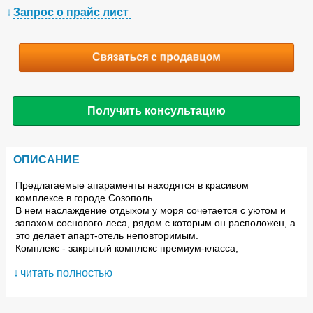
Запрос о прайс лист
Связаться с продавцом
Получить консультацию
ОПИСАНИЕ
Предлагаемые апараменты находятся в красивом
комплексе в городе Созополь.
В нем наслаждение отдыхом у моря сочетается с уютом и
запахом соснового леса, рядом с которым он расположен, а
это делает апарт-отель неповторимым.
Комплекс
- закрытый комплекс премиум-класса,
расположенный в местности "Мапи", напротив кемпинга
читать полностью
"Каваци", всего в 3 км от центра города Созополь и в 300 м
от одного из красивейших пляжей на южном побережье
Черного моря – пляжа "Каваци".
Элитный клубный комплекс построен на холме, с которого