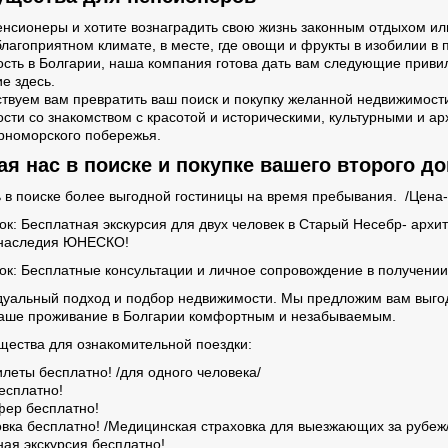
енсионеры и хотите вознаградить свою жизнь законным отдыхом и
благоприятном климате, в месте, где овощи и фрукты в изобилии в 
сть в Болгарии, наша компания готова дать вам следующие привил
е здесь.
твуем вам превратить ваш поиск и покупку желанной недвижимости
сти со знакомством с красотой и историческими, культурными и 
рноморского побережья.
я нас в поиске и покупке вашего второго до
 в поиске более выгодной гостиницы на время пребывания. /Цена- о
рок: Бесплатная экскурсия для двух человек в Cтарый Несебр- архи
 наследия ЮНЕСКО!
рок: Бесплатные консультации и личное сопровождение в получении
дуальный подход и подбор недвижимости. Мы предложим вам выго
аше проживание в Болгарии комфортным и незабываемым.
щества для ознакомительной поездки:
еты бесплатно! /для одного человека/
есплатно!
ер бесплатно!
ка бесплатно! /Медицинская страховка для выезжающих за рубеж
я экскурсия бесплатно!