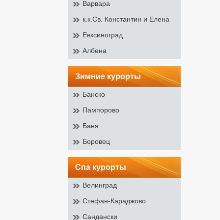
Варвара
к.к.Св. Константин и Елена
Евксиноград
Албена
зимние курорты
Банско
Пампорово
Баня
Боровец
спа курорты
Велинград
Стефан-Караджово
Сандански