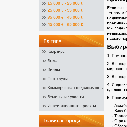
15 000 € - 25 000 €
Если вы п
25 000 € - 35 000 €
теплом и 
35 000 € - 45 000 €
недвижимо
пребывани
45 000 € - 65 000 €
Мы содейс
недвижимо
нашего че
по типу
Выбира
Квартиры
1. Помощь
Дома
2. В пода
мирового
Виллы
3. В пода
Пентхаусы
4. Индиви
Коммерческая недвижимость
сделают в
Земельные участки
5. Преиму
- Авиабил
Инвестиционные проекты
- Виза б
- Трансф
главные города
- Страхов
- Обзорна