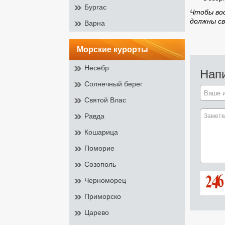
Бургас
Чтобы во
должны св
Варна
морские курорты
Несебр
Нап
Солнечный берег
Святой Влас
Равда
Кошарица
Поморие
Созополь
Черноморец
Приморско
Царево