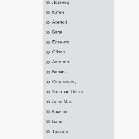
Лозенец
Китен
Ахелой
Бяла
Елените
Обзор
Ахтопол
Балчик
Синеморец
Золотые Пески
Ален Мак
Камчия
Баня
Траката