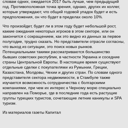
словам одних, ожидается 2017 быть лучше, чем предыдущий
год. Противоположная точка зрения, однако, других их коллег,
которые утверждают, что общий годовой упадок будет и есть
предположения, он что будет в пределах около 10%.
Что произойдет, будет ли в этом году будет небольшой рост,
каккие ожидания некоторых игроков в этом секторе, или он
закончится с сокращением, как это видно из данных за первое
полугодие, трудно сказать. Но представители отрасли согласны,
что выход из ситуации, это поиск новых рынков.
Потенциальными такими рассматриваются большинство
бывших советских республик, в частности Украина и соседние
страны Центральной Европы. В настоящее время существуют
отдельные сделки с покупателями из Румынии, Греции,
Казахстана, Молдовы, Чехии и других стран. По словам одного
представителя сектора недвижимости, в Стамбуле также
изучается возможность сотрудничества с болгарскими
компаниями, при чем их интерес к Черному морю специально
направлен на Поморье, где в последние года есть растущие
группы турецких туристов, сочетающие летние каникулы и SPA
туризм.
Из материалов газеты Капитал