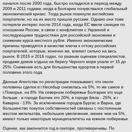
начался после 2000 года, быстро охладился в период между
2009 и 2011 годами, когда в Болгарии почувствался глобальный
экономический кризис. Тогда рынок покинули английские
покупатели, но на их место пришли русские. Однако они тоже
потеряли интерес после 2014 года, когда ЕС ввели санкции по
отношении России, в связи с конфликтом с Украиной и
последующими трудностями для российской экономики и
снижение курса местного рубля. Именно экономические
причины приводятся в качестве ключа к оттоку российских
покупателей, которые, конечно же, влияют сильно на весь
рынок. В 2015 и 2016 годах, по разным оценкам специалистов,
продажи домов отдыха на берегу Черного моря упали от 15 до
25%. Снижение есть для большинства курортов в первой
половине этого года.
Данные Агентства по регистрации показывают, что около
половины сделок в г.Несебыр снизилась на 5%, то же самое в
г.Поморье, на 8%. На северном побережье Болгарии это еще
больше - в городе Балчик это 20%, в городе Бяла - 25%, в г.
Каварна - 13%. За исключением городов Бургас и Варна, где
большинство покупок собственностей связаны с постоянным
местом жительства, небольшое увеличение, менее чем на 5%,
имеют только некоторые муниципалитеты на южном побережье.
Оценки, как закончится год в секторе, противоречивы. По