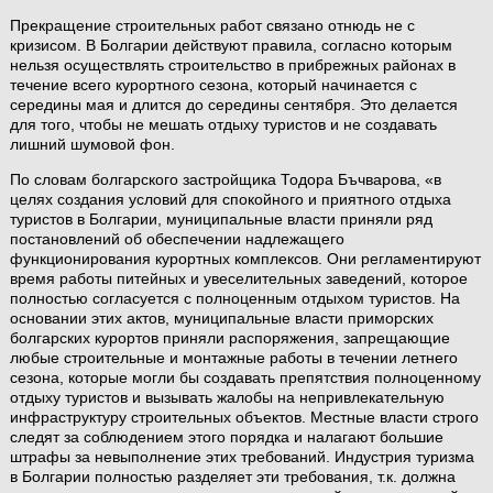
Прекращение строительных работ связано отнюдь не с
кризисом. В Болгарии действуют правила, согласно которым
нельзя осуществлять строительство в прибрежных районах в
течение всего курортного сезона, который начинается с
середины мая и длится до середины сентября. Это делается
для того, чтобы не мешать отдыху туристов и не создавать
лишний шумовой фон.
По словам болгарского застройщика Тодора Бъчварова, «в
целях создания условий для спокойного и приятного отдыха
туристов в Болгарии, муниципальные власти приняли ряд
постановлений об обеспечении надлежащего
функционирования курортных комплексов. Они регламентируют
время работы питейных и увеселительных заведений, которое
полностью согласуется с полноценным отдыхом туристов. На
основании этих актов, муниципальные власти приморских
болгарских курортов приняли распоряжения, запрещающие
любые строительные и монтажные работы в течении летнего
сезона, которые могли бы создавать препятствия полноценному
отдыху туристов и вызывать жалобы на непривлекательную
инфраструктуру строительных объектов. Местные власти строго
следят за соблюдением этого порядка и налагают большие
штрафы за невыполнение этих требований. Индустрия туризма
в Болгарии полностью разделяет эти требования, т.к. должна