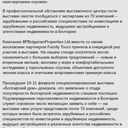
неисчерпаемо-огромен.
В профессиональной обстановке выставочного центра гости
выставки смогли пообщаться с экспертами из 70 компаний –
зарубежными и российскими специалистами по инвестициям в
зарубежную недвижимость, ведущими застройщиками и
агентствами недвижимости в Болгарии.
Компания BPBulgarianProperties Ltd.вместе со своим
московским партнером Family Tours приняла в очередной раз
участие в выставке. На нашем стенде посетители могли
ознакомиться с большим выбором предложений — новым и
вторичным жильем, виллами у моря и комфортабельными
коттеджами у горнолыжных спусков, объектами доступного
эконом-класса и элитными апартаментами премиум-класса.
Прошедшая 10-11 февраля специализированная выставка
«Болгарский дом» доказала, что заявление о спаде
популярности болгарской недвижимости слишком поспешно.
Подтверждением перспективности недвижимости в Болгарии
служит огромное число желающих заявить о себе — на
выставке свои услуги представили почти 70 компаний, среди
которых можно было встретить зарубежных и российских
специалистов по инвестициям в зарубежную недвижимость,
ведущих застройщиков и различные агентства недвижимости в